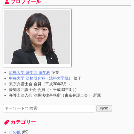
プロフィール
広島大学 法学部 法学科
卒業
中央大学 法務研究科（法科大学院）
修了
東京弁護士会 会員（平成30年3月～）
愛知県弁護士会 会員（～平成30年3月）
弁護士法人心 池袋法律事務所（東京弁護士会） 所属
検
索
す
カテゴリー
る:
その他
(89)